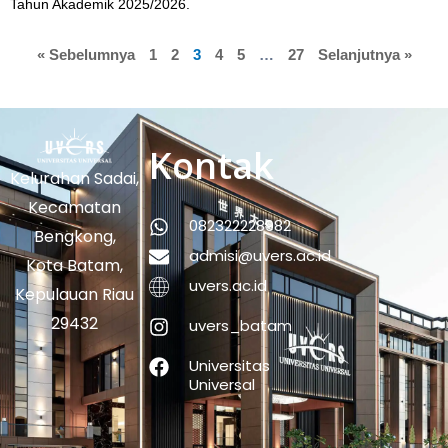
Tahun Akademik 2025/2026.
« Sebelumnya
1
2
3
4
5
…
27
Selanjutnya »
Kontak
Kelurahan Sadai,
Kecamatan
082322228982
Bengkong,
admisi@uvers.ac.id
Kota Batam,
uvers.ac.id
Kepulauan Riau
29432
uvers_batam
Universitas
Universal