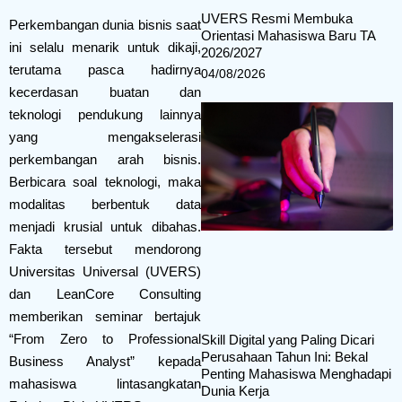
UVERS Resmi Membuka
Perkembangan dunia bisnis saat
Orientasi Mahasiswa Baru TA
ini selalu menarik untuk dikaji,
2026/2027
terutama pasca hadirnya
04/08/2026
kecerdasan buatan dan
teknologi pendukung lainnya
yang mengakselerasi
perkembangan arah bisnis.
Berbicara soal teknologi, maka
modalitas berbentuk data
menjadi krusial untuk dibahas.
Fakta tersebut mendorong
Universitas Universal (UVERS)
dan LeanCore Consulting
memberikan seminar bertajuk
“From Zero to Professional
Skill Digital yang Paling Dicari
Perusahaan Tahun Ini: Bekal
Business Analyst” kepada
Penting Mahasiswa Menghadapi
mahasiswa lintasangkatan
Dunia Kerja