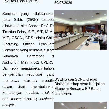
Fakultas Binis UVERS.
30/07/2026
Seminar yang dilaksanakan
pada Sabtu (25/04) tersebut
dibawakan oleh Assoc. Prof. Dr.
Timotius Febry, S.E., S.T., M.M.,
M.T., CSCA., CDS selaku Chief
Operating Officer LeanCore
Consulting yang berbasis di Kota
Surabaya. Bertempat di
Auditorium Mini R.502 UVERS,
Dr. Febry menguraikan bahwa
pengambilan keputusan yang
UVERS dan SCNU Gagas
membawa dampak spesifik
Dialog Lanskap serta Kebijakan
dalam bisnis membutuhkan
Ekonomi Bersama BP Batam
kematangan
mindset
,
skillset
,
20/07/2026
dan
toolset
seorang
business
analyst
.