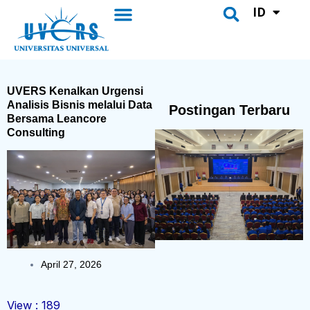
UVERS Daily
Pusat Bahasa
Lewati
ID
Menu
CH
Search
ke
konten
UVERS Kenalkan Urgensi
Analisis Bisnis melalui Data
Postingan Terbaru
Bersama Leancore
Consulting
April 27, 2026
View :
189