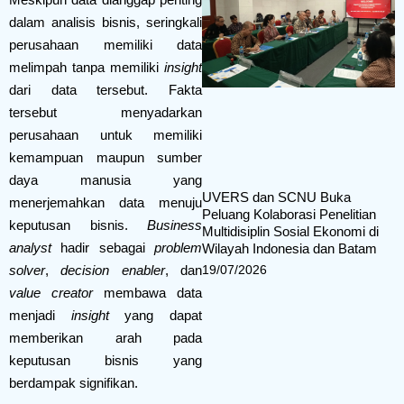
dalam analisis bisnis, seringkali
perusahaan memiliki data
melimpah tanpa memiliki
insight
dari data tersebut. Fakta
tersebut menyadarkan
perusahaan untuk memiliki
kemampuan maupun sumber
daya manusia yang
UVERS dan SCNU Buka
menerjemahkan data menuju
Peluang Kolaborasi Penelitian
keputusan bisnis.
Business
Multidisiplin Sosial Ekonomi di
analyst
hadir sebagai
problem
Wilayah Indonesia dan Batam
19/07/2026
solver
,
decision enabler
, dan
value creator
membawa data
menjadi
insight
yang dapat
memberikan arah pada
keputusan bisnis yang
berdampak signifikan.