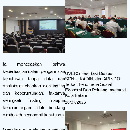
Ia menegaskan bahwa
keberhasilan dalam pengambilan
UVERS Fasilitasi Diskusi
keputusan tanpa data dan
SCNU, KADIN, dan APINDO
Terkait Fenomena Sosial
analisis disebabkan oleh insting
Ekonomi Dan Peluang Investasi
dan keberuntungan, faktanya
Kota Batam
seringkali insting maupun
20/07/2026
keberuntungan tidak berulang
diraih oleh pengambil keputusan.
Meskipun data dianggap penting