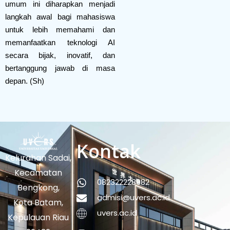
umum ini diharapkan menjadi
langkah awal bagi mahasiswa
untuk lebih memahami dan
memanfaatkan teknologi AI
secara bijak, inovatif, dan
bertanggung jawab di masa
depan. (Sh)
Kontak
Kelurahan Sadai,
Kecamatan
082322228982
Bengkong,
admisi@uvers.ac.id
Kota Batam,
uvers.ac.id
Kepulauan Riau