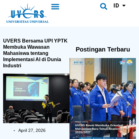
UVERS Daily
Pusat Bahasa
Lewati
ID
Menu
CH
Search
ke
konten
UVERS Bersama UPI YPTK
Membuka Wawasan
Postingan Terbaru
Mahasiswa tentang
Implementasi AI di Dunia
Industri
April 27, 2026