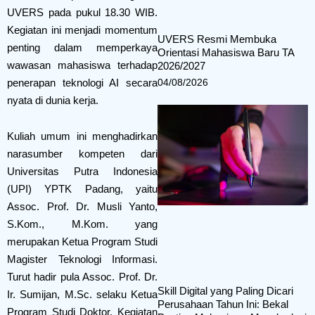
UVERS pada pukul 18.30 WIB.
Kegiatan ini menjadi momentum
UVERS Resmi Membuka
penting dalam memperkaya
Orientasi Mahasiswa Baru TA
wawasan mahasiswa terhadap
2026/2027
04/08/2026
penerapan teknologi AI secara
nyata di dunia kerja.
Kuliah umum ini menghadirkan
narasumber kompeten dari
Universitas Putra Indonesia
(UPI) YPTK Padang, yaitu
Assoc. Prof. Dr. Musli Yanto,
S.Kom., M.Kom. yang
merupakan Ketua Program Studi
Magister Teknologi Informasi.
Turut hadir pula Assoc. Prof. Dr.
Skill Digital yang Paling Dicari
Ir. Sumijan, M.Sc. selaku Ketua
Perusahaan Tahun Ini: Bekal
Program Studi Doktor. Kegiatan