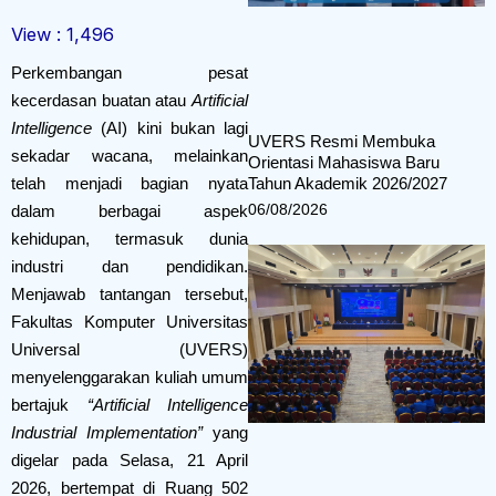
View :
1,496
Perkembangan pesat
kecerdasan buatan atau
Artificial
Intelligence
(AI) kini bukan lagi
UVERS Resmi Membuka
sekadar wacana, melainkan
Orientasi Mahasiswa Baru
telah menjadi bagian nyata
Tahun Akademik 2026/2027
06/08/2026
dalam berbagai aspek
kehidupan, termasuk dunia
industri dan pendidikan.
Menjawab tantangan tersebut,
Fakultas Komputer Universitas
Universal (UVERS)
menyelenggarakan kuliah umum
bertajuk
“Artificial Intelligence
Industrial Implementation”
yang
digelar pada Selasa, 21 April
2026, bertempat di Ruang 502