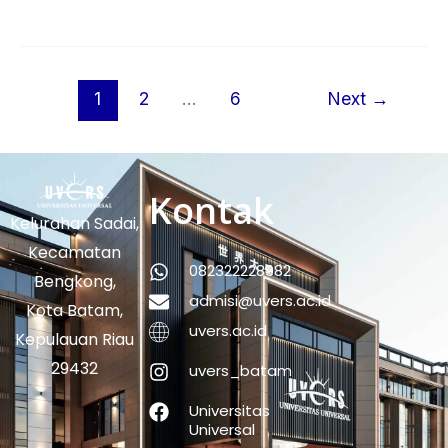
1
2
…
6
Next
→
Kontak
Kelurahan Sadai,
Kecamatan
082322228982
Bengkong,
admisi@uvers.ac.id
Kota Batam,
uvers.ac.id
Kepulauan Riau
29432
uvers_batam
Universitas
Universal