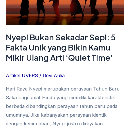
Unik
yang
Bikin
Kamu
Nyepi Bukan Sekadar Sepi: 5
Mikir
Fakta Unik yang Bikin Kamu
Ulang
Arti
Mikir Ulang Arti ‘Quiet Time’
‘Quiet
Time’
Artikel UVERS
/
Devi Aulia
Hari Raya Nyepi merupakan perayaan Tahun Baru
Saka bagi umat Hindu yang memiliki karakteristik
berbeda dibandingkan perayaan tahun baru pada
umumnya. Jika kebanyakan perayaan identik
dengan kemeriahan, Nyepi justru dirayakan