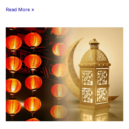
Read More »
Lampion
dan
Bedug
dalam
Satu
Waktu:
Harmoni
Imlek
dan
Ramadan
sebagai
Wajah