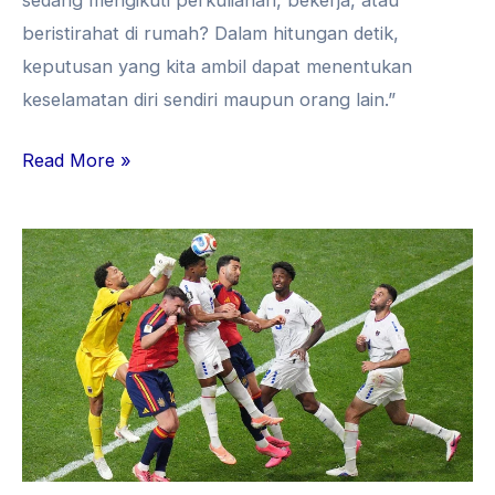
beristirahat di rumah? Dalam hitungan detik,
keputusan yang kita ambil dapat menentukan
keselamatan diri sendiri maupun orang lain.”
Read More »
Bisakah
Matematika
Menebak
Juara
Piala
Dunia?
Ternyata
Bisa,