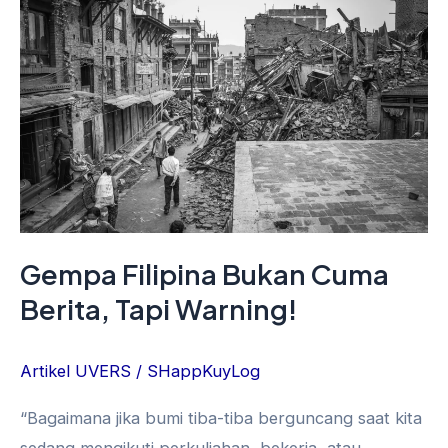
Filipina
Bukan
Cuma
Berita,
Tapi
Warning!
Gempa Filipina Bukan Cuma
Berita, Tapi Warning!
Artikel UVERS
/
SHappKuyLog
“Bagaimana jika bumi tiba-tiba berguncang saat kita
sedang mengikuti perkuliahan, bekerja, atau