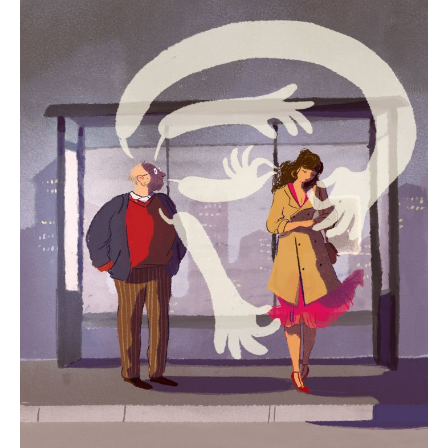
“Cuma
Candaan?”
—
Saat
Kampus
Perlu
Lebih
Mawas
terhadap
Pelecehan
Seksual