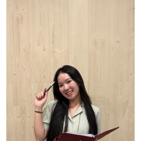
Memori
Manusia:
Arsip
Kehidupan
yang
Tidak
Selalu
Sempurna