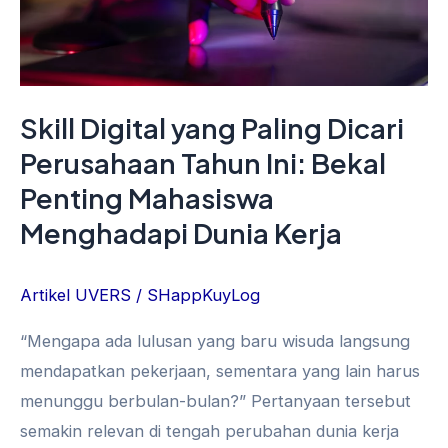
Tahun
Ini:
Bekal
Penting
Skill Digital yang Paling Dicari
Mahasiswa
Perusahaan Tahun Ini: Bekal
Menghadapi
Dunia
Penting Mahasiswa
Kerja
Menghadapi Dunia Kerja
Artikel UVERS
/
SHappKuyLog
“Mengapa ada lulusan yang baru wisuda langsung
mendapatkan pekerjaan, sementara yang lain harus
menunggu berbulan-bulan?” Pertanyaan tersebut
semakin relevan di tengah perubahan dunia kerja