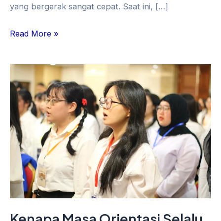
yang bergerak sangat cepat. Saat ini, […]
Read More »
Kenapa
Masa
Orientasi
Selalu
Penting?
Dari
MPLS,
Kuliah,
sampai
First
Kenapa Masa Orientasi Selalu
Day