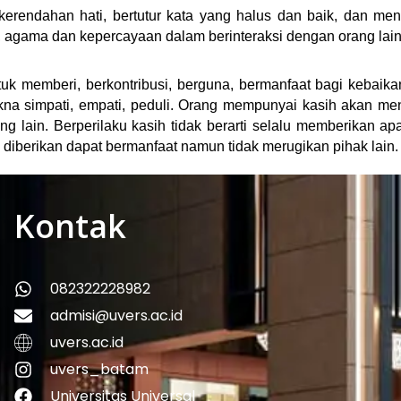
erendahan hati, bertutur kata yang halus dan baik, dan m
t, agama dan kepercayaan dalam berinteraksi dengan orang lain
tuk memberi, berkontribusi, berguna, bermanfaat bagi kebai
kna simpati, empati, peduli. Orang mempunyai kasih akan men
ng lain. Berperilaku kasih tidak berarti selalu memberikan a
diberikan dapat bermanfaat namun tidak merugikan pihak lain.
Kontak
082322228982
admisi@uvers.ac.id
uvers.ac.id
uvers_batam
Universitas Universal