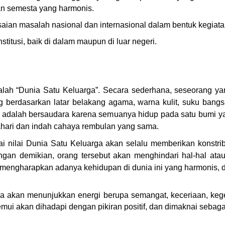
an semesta yang harmonis.
aian masalah nasional dan internasional dalam bentuk kegiat
titusi, baik di dalam maupun di luar negeri.
lah “Dunia Satu Keluarga”. Secara sederhana, seseorang ya
g berdasarkan latar belakang agama, warna kulit, suku bang
i adalah bersaudara karena semuanya hidup pada satu bumi y
ahari dan indah cahaya rembulan yang sama.
nilai Dunia Satu Keluarga akan selalu memberikan konstrib
an demikian, orang tersebut akan menghindari hal-hal ata
 mengharapkan adanya kehidupan di dunia ini yang harmonis, 
ka akan menunjukkan energi berupa semangat, keceriaan, ke
mui akan dihadapi dengan pikiran positif, dan dimaknai sebag