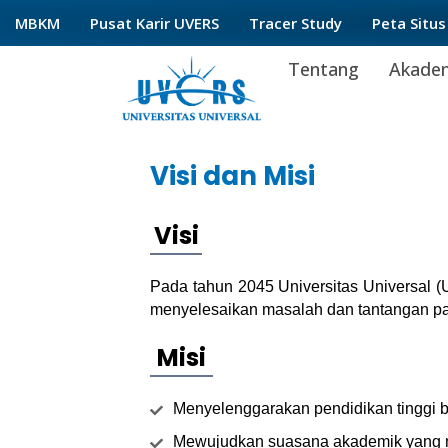
Lewati
MBKM
Pusat Karir UVERS
Tracer Study
Peta Situs
ke
Tentang
Akade
konten
Visi dan Misi
Visi
Pada tahun 2045 Universitas Universal (
menyelesaikan masalah dan tantangan pad
Misi
Menyelenggarakan pendidikan tinggi b
Mewujudkan suasana akademik yang men