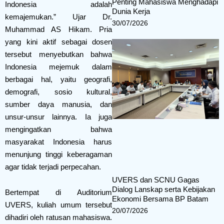
Penting Mahasiswa Menghadapi
Indonesia adalah
Dunia Kerja
kemajemukan.” Ujar Dr.
30/07/2026
Muhammad AS Hikam. Pria
yang kini aktif sebagai dosen
tersebut menyebutkan bahwa
Indonesia mejemuk dalam
berbagai hal, yaitu geografi,
demografi, sosio kultural,
sumber daya manusia, dan
unsur-unsur lainnya. Ia juga
mengingatkan bahwa
masyarakat Indonesia harus
menunjung tinggi keberagaman
agar tidak terjadi perpecahan.
UVERS dan SCNU Gagas
Dialog Lanskap serta Kebijakan
Bertempat di Auditorium
Ekonomi Bersama BP Batam
UVERS, kuliah umum tersebut
20/07/2026
dihadiri oleh ratusan mahasiswa.