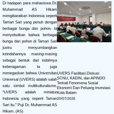
Di hadapan para mahasiswa Dr.
Muhammad AS Hikam
mengibaratkan Indonesia seperti
Taman Sari yang penuh dengan
berbagai bunga dan pohon. Ia
menyebutkan bahwa berbagai
bunga dan pohon di Taman Sari
justru menyumbangkan
keindahannya masing-masing
sebagai bentuk dari indahnya
keberagaman. Ia juga
menegaskan bahwa Universitas
UVERS Fasilitasi Diskusi
SCNU, KADIN, dan APINDO
Universal (UVERS) adalah salah
Terkait Fenomena Sosial
satu simbol multikulturalisme.
Ekonomi Dan Peluang Investasi
“UVERS adalah miniatur
Kota Batam
Indonesia yang seperti Taman
20/07/2026
Sari itu.” Puji Dr. Muhammad AS
Hikam. (AS)