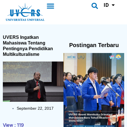
UVERS Daily
Pusat Bahasa
Lewati
ID
Menu
CH
Search
ke
konten
UVERS Ingatkan
Mahasiswa Tentang
Postingan Terbaru
Pentingnya Pendidikan
Multikulturalisme
September 22, 2017
View :
119