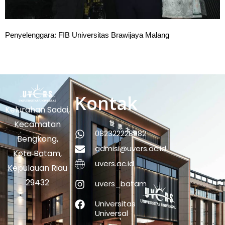
Penyelenggara: FIB Universitas Brawijaya Malang
Kontak
Kelurahan Sadai,
Kecamatan
082322228982
Bengkong,
admisi@uvers.ac.id
Kota Batam,
uvers.ac.id
Kepulauan Riau
29432
uvers_batam
Universitas
Universal