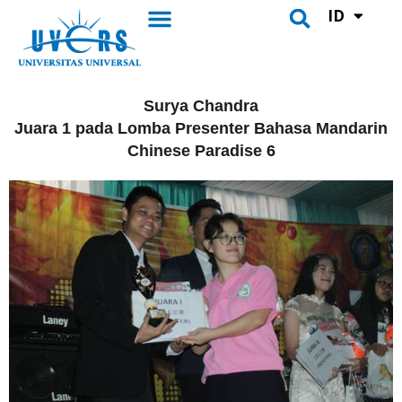
UVERS Daily
Pusat Bahasa
Lewati
ID
Menu
CH
Search
ke
konten
Surya Chandra
Juara 1 pada Lomba Presenter Bahasa Mandarin
Chinese Paradise 6