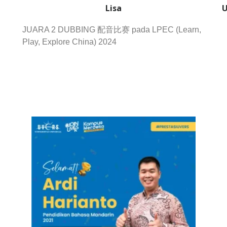
Lisa
U
JUARA 2 DUBBING 配音比赛 pada LPEC (Learn,
Play, Explore China) 2024