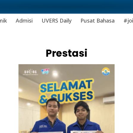
mik
Admisi
UVERS Daily
Pusat Bahasa
#jo
Prestasi
Page
Page
Page
Page
Page