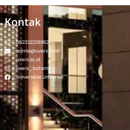
Kontak
082322228982
admisi@uvers.ac.id
uvers.ac.id
uvers_batam
Universitas Universal