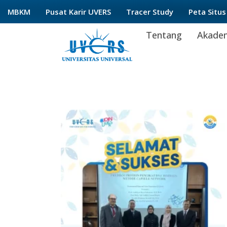
Lewati
MBKM
Pusat Karir UVERS
Tracer Study
Peta Situs
ke
Tentang
Akade
konten