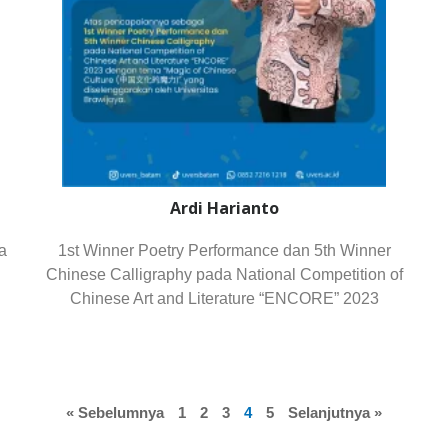
Ardi Harianto
a
1st Winner Poetry Performance dan 5th Winner
Chinese Calligraphy pada National Competition of
Chinese Art and Literature “ENCORE” 2023
« Sebelumnya
1
2
3
4
5
Selanjutnya »