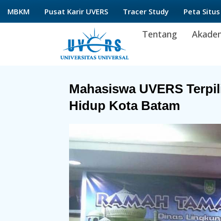
Lewati
MBKM
Pusat Karir UVERS
Tracer Study
Peta Situs
ke
Tentang
Akade
konten
Mahasiswa UVERS Terpil
Hidup Kota Batam