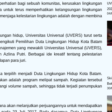
 perhatian bagi sebuah komunitas, kerusakan lingkungan
UV
20
a untuk terus memperhatikan kelangsungan lingkungan
04/
m menjaga kelestarian lingkungan adalah dengan membina
ungan hidup, Universitas Universal (UVERS) turut serta
ngikuti Pemilihan Duta Lingkungan Hidup Kota Batam
najemen yang mewakili Universitas Universal (UVERS),
 Azlina Putri. Berbagai ide kreatif tentang pelestarian
apan para juri.
na terpilih menjadi Duta Lingkungan Hidup Kota Batam.
Ski
akan adalah program melipat sampah. Kegiatan tersebut
Bek
rangi
volume
sampah, sehingga tidak terjadi penumpukan
30/
riana akan melanjutkan perjuangannya untuk mendapatkan
ram pada 23 Juli 2017. Pada dasarnya, Duta Lingkungan