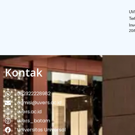
UV
Ter
Inv
20/
Kontak
082322228982
admisi@uvers.ac.id
uvers.ac.id
uvers_batam
Universitas Universal