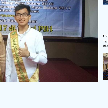
UV
Ta
06/