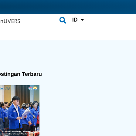
ID
CH
inUVERS
Search
stingan Terbaru