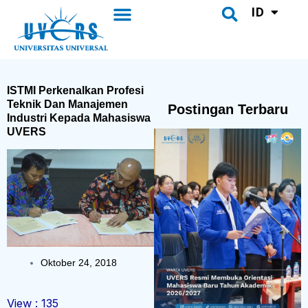
UVERS Daily
Pusat Bahasa
Lewati
ID
Menu
CH
Search
ke
konten
ISTMI Perkenalkan Profesi
Teknik Dan Manajemen
Postingan Terbaru
Industri Kepada Mahasiswa
UVERS
Oktober 24, 2018
View :
135