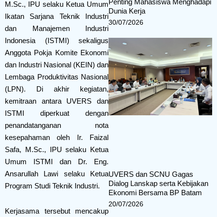
Penting Mahasiswa Menghadapi
M.Sc., IPU selaku Ketua Umum
Dunia Kerja
Ikatan Sarjana Teknik Industri
30/07/2026
dan Manajemen Industri
Indonesia (ISTMI) sekaligus
Anggota Pokja Komite Ekonomi
dan Industri Nasional (KEIN) dan
Lembaga Produktivitas Nasional
(LPN). Di akhir kegiatan,
kemitraan antara UVERS dan
ISTMI diperkuat dengan
penandatanganan nota
kesepahaman oleh Ir. Faizal
Safa, M.Sc., IPU selaku Ketua
Umum ISTMI dan Dr. Eng.
Ansarullah Lawi selaku Ketua
UVERS dan SCNU Gagas
Dialog Lanskap serta Kebijakan
Program Studi Teknik Industri.
Ekonomi Bersama BP Batam
20/07/2026
Kerjasama tersebut mencakup