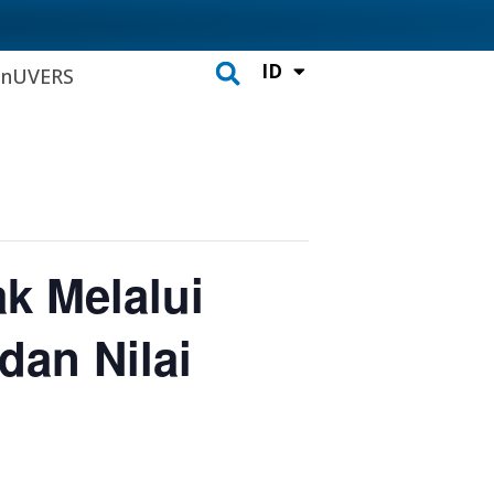
ID
CH
inUVERS
Search
k Melalui
dan Nilai