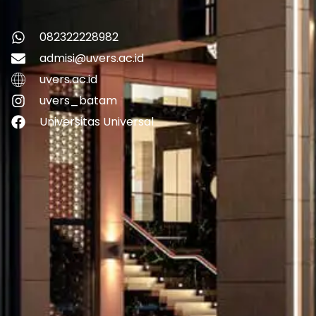
082322228982
admisi@uvers.ac.id
uvers.ac.id
uvers_batam
Universitas Universal