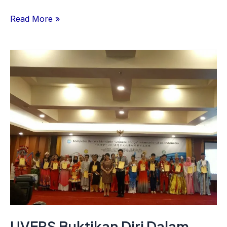
Read More »
UVERS
Buktikan
Diri
Dalam
Kompetisi
Bahasa
Mandarin
Nasional
UVERS Buktikan Diri Dalam