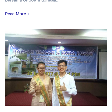
bersama GFSoft Indonesia…
Read More »
Mahasiswa
UVERS
Terpilih
Sebagai
Duta
Lingkungan
Hidup
Kota
Batam