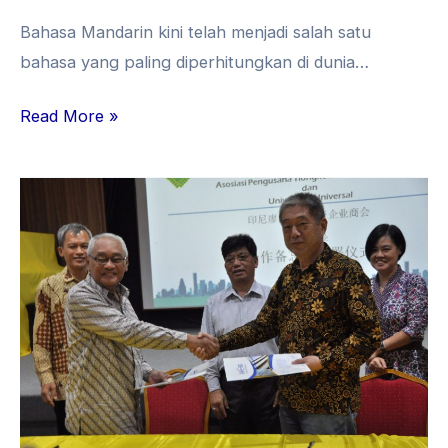
Bahasa Mandarin kini telah menjadi salah satu
bahasa yang paling diperhitungkan di dunia…
Read More »
UVERS
Bersinergi
dengan
APTKI
Demi
Tingkatkan
Keahlian
dan
Peluang