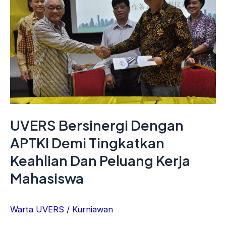
Dengan
APTKI
Demi
Tingkatkan
Keahlian
Dan
Peluang
Kerja
UVERS Bersinergi Dengan
Mahasiswa
APTKI Demi Tingkatkan
Keahlian Dan Peluang Kerja
Mahasiswa
Warta UVERS
/
Kurniawan