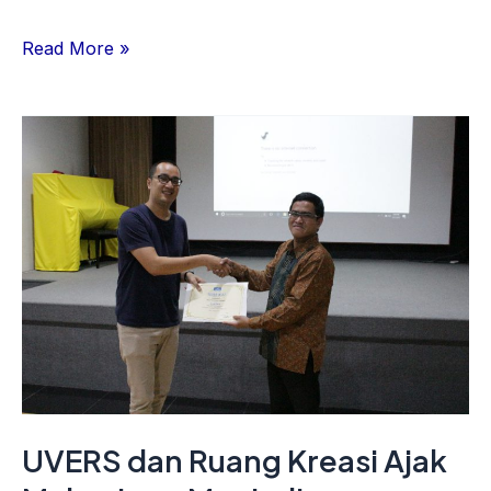
Read More »
UVERS
dan
Ruang
Kreasi
Ajak
Mahasiswa
Menjadi
Technopreneur
di
Era
UVERS dan Ruang Kreasi Ajak
Digital