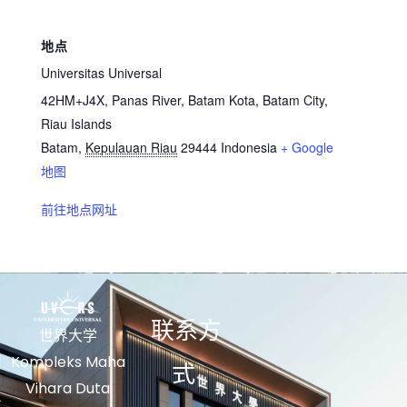
地点
Universitas Universal
42HM+J4X, Panas River, Batam Kota, Batam City,
Riau Islands
Batam
,
Kepulauan Riau
29444
Indonesia
+ Google
地图
前往地点网址
联系方
世界大学
Kompleks Maha
式
Vihara Duta