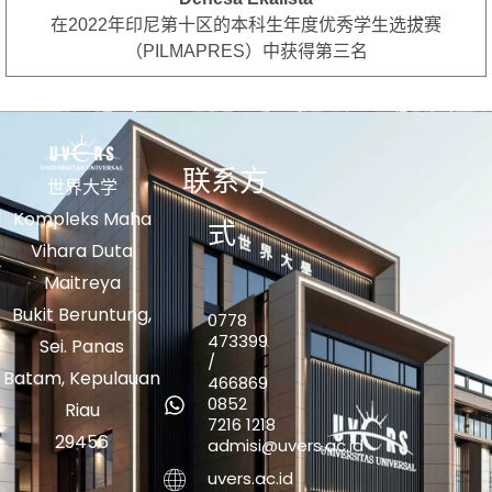
在2022年印尼第十区的本科生年度优秀学生选拔赛
（PILMAPRES）中获得第三名
联系方
世界大学
Kompleks Maha
式
Vihara Duta
Maitreya
Bukit Beruntung,
0778
473399
Sei. Panas
/
Batam, Kepulauan
466869
0852
Riau
7216 1218
29456
admisi@uvers.ac.id
uvers.ac.id