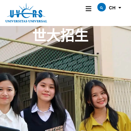
跳
CH
ID
至
内
世大招生
容