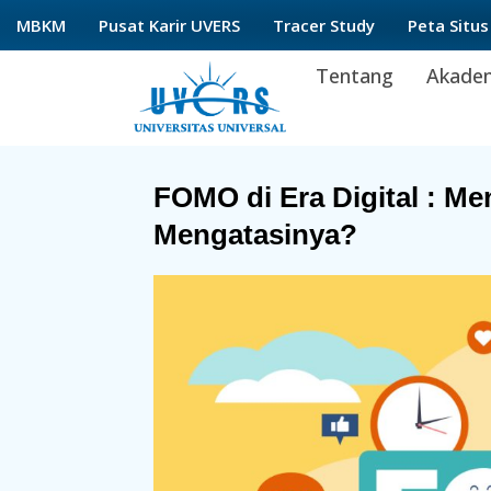
Lewati
MBKM
Pusat Karir UVERS
Tracer Study
Peta Situs
ke
Tentang
Akade
konten
FOMO di Era Digital : Me
Mengatasinya?