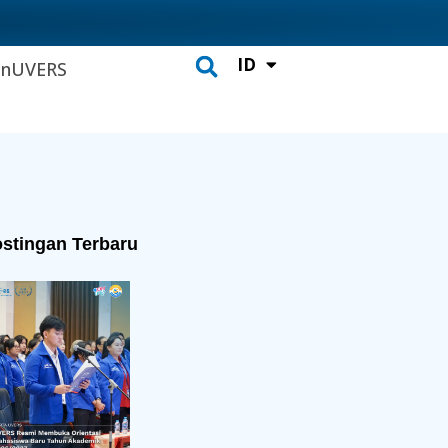
ID
CH
inUVERS
Search
stingan Terbaru