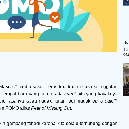
UV
Ta
06/
yik
scroll
media sosial, terus tiba-tiba merasa ketinggalan
e tempat baru yang keren, ada
event
hits yang kayaknya
ang rasanya kalau nggak ikutan jadi ‘nggak
up to date
’?
amin FOMO alias
Fear of Missing Out
.
in gampang terjadi karena kita selalu terhubung dengan