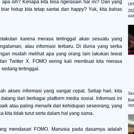
 apa sih? Kenapa kita bisa ngerasain hal ini? Dan yang
UV
biar hidup kita tetap santai dan
happy
? Yuk, kita bahas
20
04/
akutan karena merasa tertinggal akan sesuatu yang
engalaman, atau informasi terbaru. Di dunia yang serba
dengan mudah melihat apa yang orang lain lakukan lewat
, dan Twitter X. FOMO sering kali membuat kita merasa
 sedang tertinggal.
 akses informasi yang sangat cepat. Setiap hari, kita
Ski
datang dari berbagai platform media sosial. Informasi ini
Bek
rbaik atau paling menarik dari kehidupan seseorang, yang
30/
ka kita tidak turut serta dalam hal yang sama.
s yang mendasari FOMO. Manusia pada dasarnya adalah