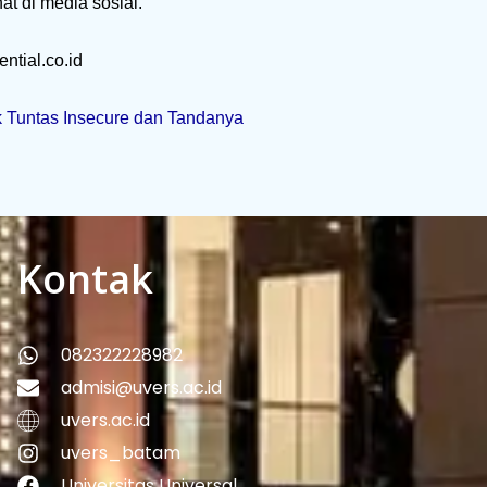
at di media sosial.
ential.co.id
k Tuntas Insecure dan Tandanya
Kontak
082322228982
admisi@uvers.ac.id
uvers.ac.id
uvers_batam
Universitas Universal