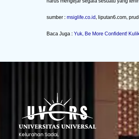
harus mengejar segala sesuatu yang terlih
sumber :
msiglife.co.id
, liputan6.com, prud
Baca Juga :
Yuk, Be More Confident! Kuli
Kelurahan Sadai,